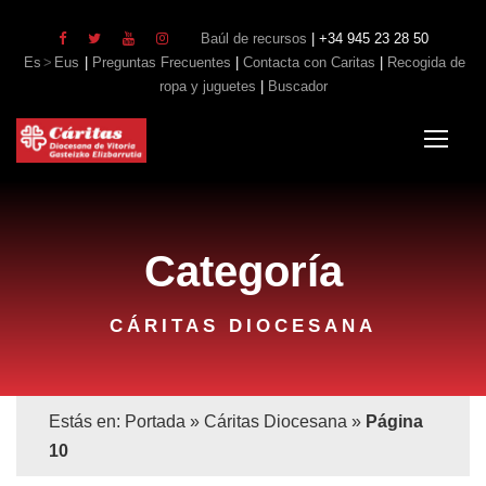
Baúl de recursos
| +34 945 23 28 50
Es
Eus
|
Preguntas Frecuentes
|
Contacta con Caritas
|
Recogida de
ropa y juguetes
|
Buscador
Categoría
CÁRITAS DIOCESANA
Estás en:
Portada
»
Cáritas Diocesana
»
Página
10