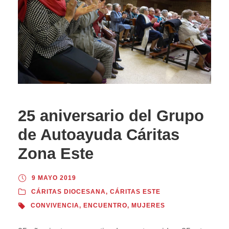
25 aniversario del Grupo
de Autoayuda Cáritas
Zona Este
9 MAYO 2019
CÁRITAS DIOCESANA
,
CÁRITAS ESTE
CONVIVENCIA
,
ENCUENTRO
,
MUJERES