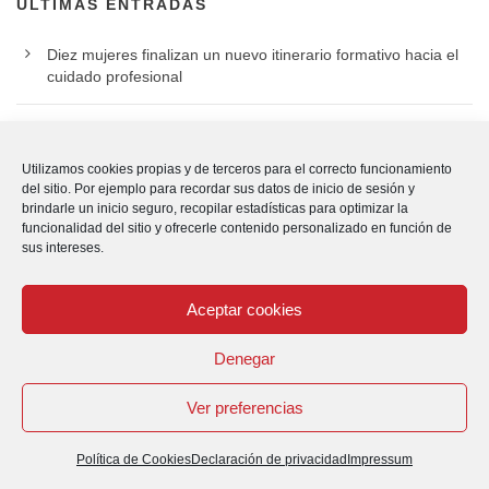
ÚLTIMAS ENTRADAS
Diez mujeres finalizan un nuevo itinerario formativo hacia el
cuidado profesional
Hazia 23 celebra diez años acompañando a jóvenes en su
camino hacia la formación y el empleo
Utilizamos cookies propias y de terceros para el correcto funcionamiento
del sitio. Por ejemplo para recordar sus datos de inicio de sesión y
brindarle un inicio seguro, recopilar estadísticas para optimizar la
Cáritas pide una respuesta ágil a los expedientes de
funcionalidad del sitio y ofrecerle contenido personalizado en función de
regularización de personas migrantes actualmente en trámite
sus intereses.
Luis Ayala, nuevo presidente de Cáritas Española
Aceptar cookies
Cáritas presenta su Memoria de Actividad 2025 y la campaña
Denegar
de la Caridad 2026
Ver preferencias
Política de Cookies
Declaración de privacidad
Impressum
ARCHIVO