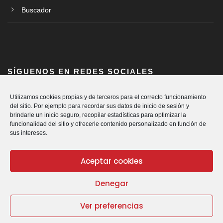
Buscador
SÍGUENOS EN REDES SOCIALES
Utilizamos cookies propias y de terceros para el correcto funcionamiento
del sitio. Por ejemplo para recordar sus datos de inicio de sesión y
brindarle un inicio seguro, recopilar estadísticas para optimizar la
funcionalidad del sitio y ofrecerle contenido personalizado en función de
sus intereses.
Aceptar cookies
Denegar
© Cáritas Diocesana de Vitoria.
Política de Privacidad
|
Política de Cookies
|
Aviso Legal
|
Canal
Ver preferencias
de denuncia
| Todos los derechos reservados | CARITAS
VITORIA