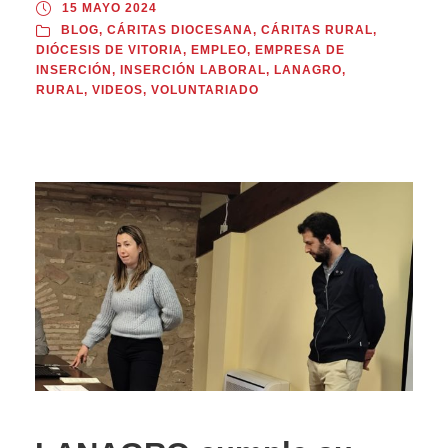
15 MAYO 2024
BLOG
,
CÁRITAS DIOCESANA
,
CÁRITAS RURAL
,
DIÓCESIS DE VITORIA
,
EMPLEO
,
EMPRESA DE
INSERCIÓN
,
INSERCIÓN LABORAL
,
LANAGRO
,
RURAL
,
VIDEOS
,
VOLUNTARIADO