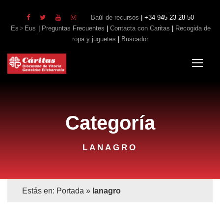
Baúl de recursos
| +34 945 23 28 50
Es
Eus
|
Preguntas Frecuentes
|
Contacta con Caritas
|
Recogida de
ropa y juguetes
|
Buscador
Categoría
LANAGRO
Estás en:
Portada
»
lanagro