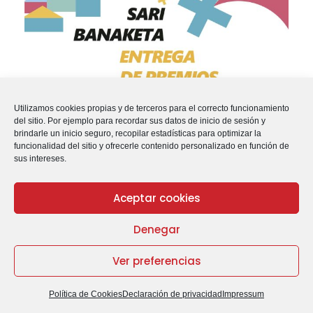
Utilizamos cookies propias y de terceros para el correcto funcionamiento
del sitio. Por ejemplo para recordar sus datos de inicio de sesión y
brindarle un inicio seguro, recopilar estadísticas para optimizar la
funcionalidad del sitio y ofrecerle contenido personalizado en función de
sus intereses.
Aceptar cookies
Denegar
Casi 200 niños y niñas
Ver preferencias
rurales han participado
Política de Cookies
Declaración de privacidad
Impressum
en el Concurso artístico