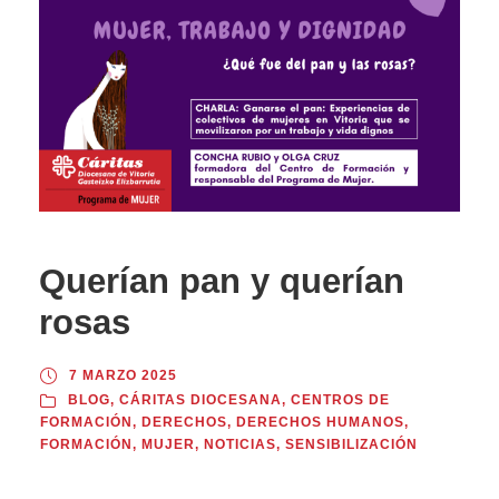
Querían pan y querían
rosas
7 MARZO 2025
BLOG
,
CÁRITAS DIOCESANA
,
CENTROS DE
FORMACIÓN
,
DERECHOS
,
DERECHOS HUMANOS
,
FORMACIÓN
,
MUJER
,
NOTICIAS
,
SENSIBILIZACIÓN