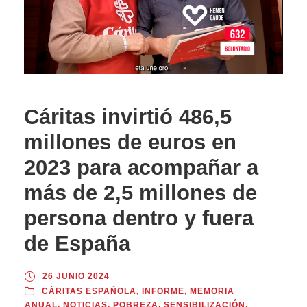
Cáritas invirtió 486,5
millones de euros en
2023 para acompañar a
más de 2,5 millones de
persona dentro y fuera
de España
26 JUNIO 2024
CÁRITAS ESPAÑOLA
,
INFORME
,
MEMORIA
ANUAL
,
NOTICIAS
,
POBREZA
,
SENSIBILIZACIÓN
,