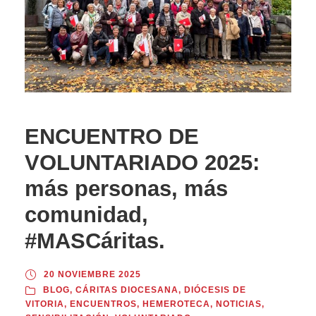
ENCUENTRO DE
VOLUNTARIADO 2025:
más personas, más
comunidad,
#MASCáritas.
20 NOVIEMBRE 2025
BLOG
,
CÁRITAS DIOCESANA
,
DIÓCESIS DE
VITORIA
,
ENCUENTROS
,
HEMEROTECA
,
NOTICIAS
,