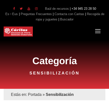
Baúl de recursos
| +34 945 23 28 50
Es
Eus
|
Preguntas Frecuentes
|
Contacta con Caritas
|
Recogida de
ropa y juguetes
|
Buscador
Categoría
SENSIBILIZACIÓN
Estás en:
Portada
»
Sensibilización