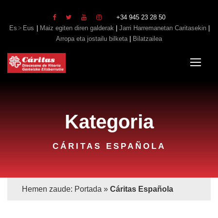
+34 945 23 28 50
Es
Eus
|
Maiz egiten diren galderak
|
Jarri Harremanetan Caritasekin
|
Arropa eta jostailu bilketa
|
Bilatzailea
Kategoria
CÁRITAS ESPAÑOLA
Hemen zaude:
Portada
»
Cáritas Española