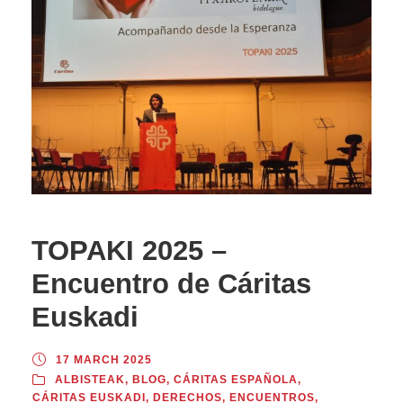
TOPAKI 2025 –
Encuentro de Cáritas
Euskadi
17 MARCH 2025
ALBISTEAK
,
BLOG
,
CÁRITAS ESPAÑOLA
,
CÁRITAS EUSKADI
,
DERECHOS
,
ENCUENTROS
,