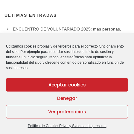
ÚLTIMAS ENTRADAS
ENCUENTRO DE VOLUNTARIADO 2025: más personas,
más comunidad, #MASCáritas.
Utilizamos cookies propias y de terceros para el correcto funcionamiento
Los cuidados, eje central del encuentro de inicio de curso en
del sitio. Por ejemplo para recordar sus datos de inicio de sesión y
Cáritas Zona Este _copia
brindarle un inicio seguro, recopilar estadísticas para optimizar la
funcionalidad del sitio y ofrecerle contenido personalizado en función de
sus intereses.
Mila arrazoi boluntariotza egiteko eskolarako laguntzan
Aceptar cookies
La crisis de Gaza llega a un punto crítico: «Ya basta»
Denegar
Hablar de la vida y aprender castellano
Ver preferencias
Política de Cookies
Privacy Statement
Impressum
ARCHIVO