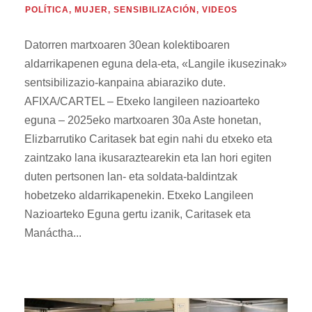
POLÍTICA
,
MUJER
,
SENSIBILIZACIÓN
,
VIDEOS
Datorren martxoaren 30ean kolektiboaren
aldarrikapenen eguna dela-eta, «Langile ikusezinak»
sentsibilizazio-kanpaina abiaraziko dute.
AFIXA/CARTEL – Etxeko langileen nazioarteko
eguna – 2025eko martxoaren 30a Aste honetan,
Elizbarrutiko Caritasek bat egin nahi du etxeko eta
zaintzako lana ikusaraztearekin eta lan hori egiten
duten pertsonen lan- eta soldata-baldintzak
hobetzeko aldarrikapenekin. Etxeko Langileen
Nazioarteko Eguna gertu izanik, Caritasek eta
Manáctha...