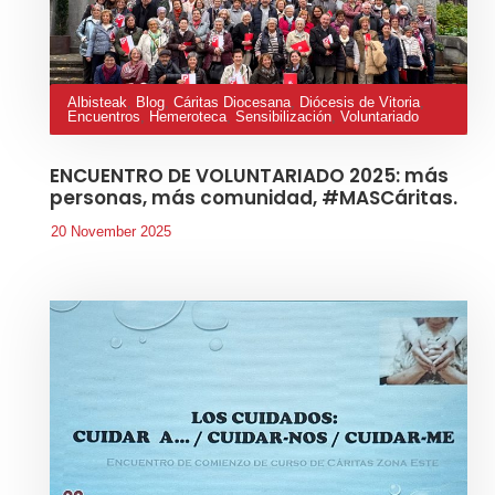
Albisteak
,
Blog
,
Cáritas Diocesana
,
Diócesis de Vitoria
,
Encuentros
,
Hemeroteca
,
Sensibilización
,
Voluntariado
ENCUENTRO DE VOLUNTARIADO 2025: más
personas, más comunidad, #MASCáritas.
20 November 2025