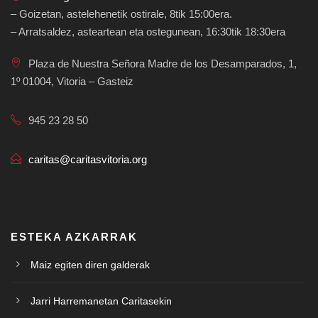
– Goizetan, astelehenetik ostirale, 8tik 15:00era.
– Arratsaldez, asteartean eta ostegunean, 16:30tik 18:30era
Plaza de Nuestra Señora Madre de los Desamparados, 1,
1º 01004, Vitoria – Gasteiz
945 23 28 50
caritas@caritasvitoria.org
ESTEKA AZKARRAK
Maiz egiten diren galderak
Jarri Harremanetan Caritasekin