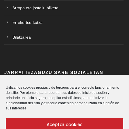
Arropa eta jostailu bilketa
Errekurtso-kutxa
Bilatzailea
JARRAI IEZAGUZU SARE SOZIALETAN
Utilizamos cookies propias y de terceros para el correcto funcionamiento
del sitio. Por ejemplo para recordar sus datos de inicio de sesión y
brindarle un inicio seguro, recopilar estadísticas para optimizar la
funcionalidad del sitio y ofrecerle contenido personalizado en función de
sus intereses.
Aceptar cookies