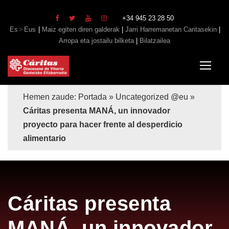
+34 945 23 28 50
Es
Eus
|
Maiz egiten diren galderak
|
Jarri Harremanetan Caritasekin
|
Arropa eta jostailu bilketa
|
Bilatzailea
Hemen zaude:
Portada
»
Uncategorized @eu
»
Cáritas presenta MANÁ, un innovador
proyecto para hacer frente al desperdicio
alimentario
Cáritas presenta
MANÁ, un innovador