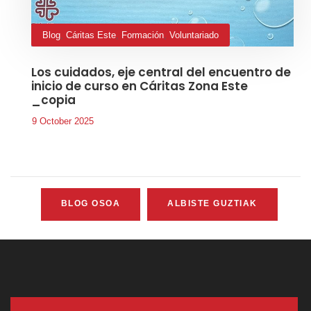
Blog
,
Cáritas Este
,
Formación
,
Voluntariado
Los cuidados, eje central del encuentro de
inicio de curso en Cáritas Zona Este
_copia
9 October 2025
BLOG OSOA
ALBISTE GUZTIAK