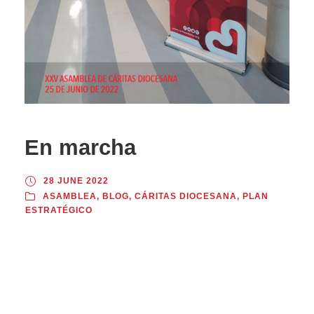
En marcha
28 JUNE 2022
ASAMBLEA
,
BLOG
,
CÁRITAS DIOCESANA
,
PLAN
ESTRATÉGICO