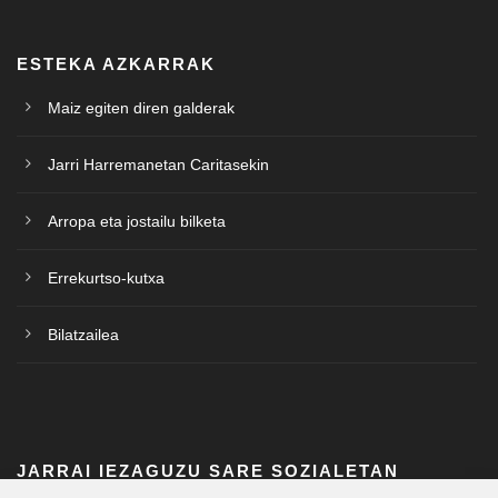
ESTEKA AZKARRAK
Maiz egiten diren galderak
Jarri Harremanetan Caritasekin
Arropa eta jostailu bilketa
Errekurtso-kutxa
Bilatzailea
JARRAI IEZAGUZU SARE SOZIALETAN