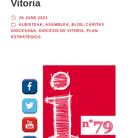
Vitoria
26 JUNE 2023
ALBISTEAK
,
ASAMBLEA
,
BLOG
,
CÁRITAS
DIOCESANA
,
DIÓCESIS DE VITORIA
,
PLAN
ESTRATÉGICO