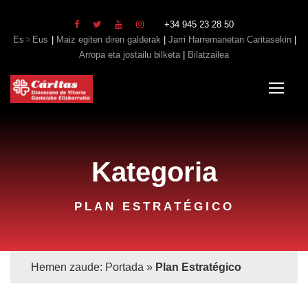
+34 945 23 28 50
Es
Eus
|
Maiz egiten diren galderak
|
Jarri Harremanetan Caritasekin
|
Arropa eta jostailu bilketa
|
Bilatzailea
Kategoria
PLAN ESTRATÉGICO
Hemen zaude:
Portada
»
Plan Estratégico