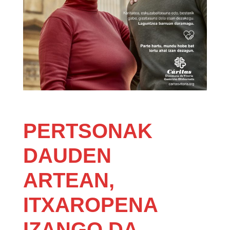
PERTSONAK
DAUDEN
ARTEAN,
ITXAROPENA
IZANGO DA