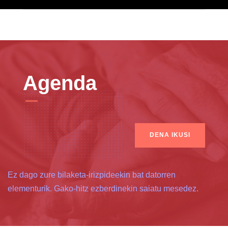
Agenda
DENA IKUSI
Ez dago zure bilaketa-irizpideekin bat datorren
elementurik. Gako-hitz ezberdinekin saiatu mesedez.