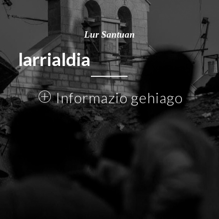
Lur Santuan
larrialdia
Informazio gehiago