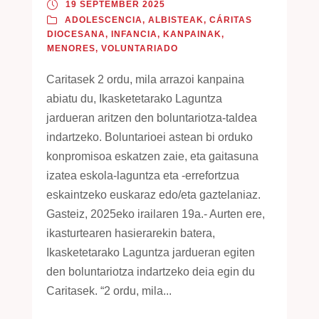
19 SEPTEMBER 2025
ADOLESCENCIA
,
ALBISTEAK
,
CÁRITAS
DIOCESANA
,
INFANCIA
,
KANPAINAK
,
MENORES
,
VOLUNTARIADO
Caritasek 2 ordu, mila arrazoi kanpaina
abiatu du, Ikasketetarako Laguntza
jardueran aritzen den boluntariotza-taldea
indartzeko. Boluntarioei astean bi orduko
konpromisoa eskatzen zaie, eta gaitasuna
izatea eskola-laguntza eta -errefortzua
eskaintzeko euskaraz edo/eta gaztelaniaz.
Gasteiz, 2025eko irailaren 19a.- Aurten ere,
ikasturtearen hasierarekin batera,
Ikasketetarako Laguntza jardueran egiten
den boluntariotza indartzeko deia egin du
Caritasek. “2 ordu, mila...