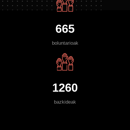
665
boluntarioak
1260
bazkideak