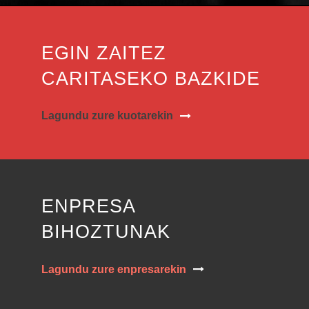
EGIN ZAITEZ
CARITASEKO BAZKIDE
Lagundu zure kuotarekin
ENPRESA
BIHOZTUNAK
Lagundu zure enpresarekin