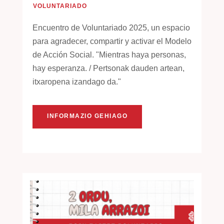
VOLUNTARIADO
Encuentro de Voluntariado 2025, un espacio
para agradecer, compartir y activar el Modelo
de Acción Social. "Mientras haya personas,
hay esperanza. / Pertsonak dauden artean,
itxaropena izandago da."
INFORMAZIO GEHIAGO