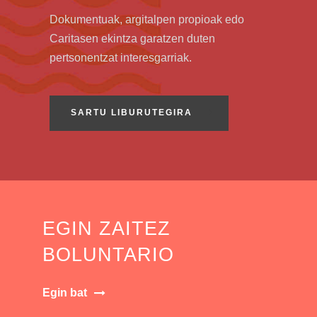
Dokumentuak, argitalpen propioak edo
Caritasen ekintza garatzen duten
pertsonentzat interesgarriak.
SARTU LIBURUTEGIRA
EGIN ZAITEZ
BOLUNTARIO
Egin bat