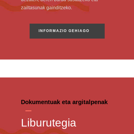
zailtasunak gainditzeko.
INFORMAZIO GEHIAGO
Dokumentuak eta argitalpenak
Liburutegia