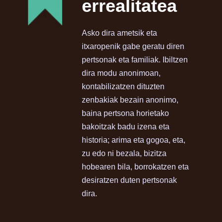
errealitatea
Asko dira ametsik eta
itxaropenik gabe geratu diren
pertsonak eta familiak. Ibiltzen
dira modu anonimoan,
kontabilizatzen dituzten
zenbakiak bezain anonimo,
baina pertsona horietako
bakoitzak badu izena eta
historia; arima eta gogoa, eta,
zu edo ni bezala, bizitza
hobearen bila, borrokatzen eta
desiratzen duten pertsonak
dira.