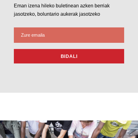
Eman izena hileko buletinean azken berriak
jasotzeko, boluntario aukerak jasotzeko