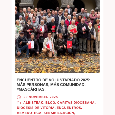
ENCUENTRO DE VOLUNTARIADO 2025:
MÁS PERSONAS, MÁS COMUNIDAD,
#MASCÁRITAS.
20 NOVEMBER 2025
ALBISTEAK
,
BLOG
,
CÁRITAS DIOCESANA
,
DIÓCESIS DE VITORIA
,
ENCUENTROS
,
HEMEROTECA
,
SENSIBILIZACIÓN
,