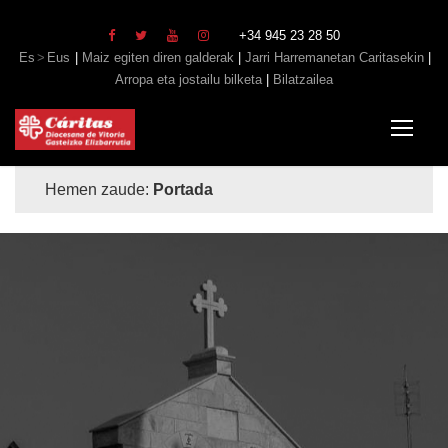
+34 945 23 28 50
Es
Eus
|
Maiz egiten diren galderak
|
Jarri Harremanetan Caritasekin
|
Arropa eta jostailu bilketa
|
Bilatzailea
Hemen zaude:
Portada