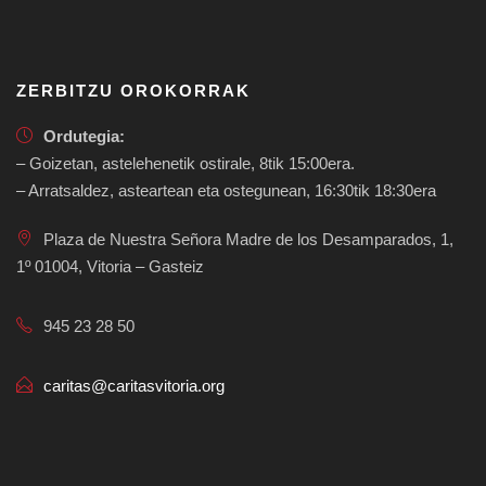
ZERBITZU OROKORRAK
Ordutegia:
– Goizetan, astelehenetik ostirale, 8tik 15:00era.
– Arratsaldez, asteartean eta ostegunean, 16:30tik 18:30era
Plaza de Nuestra Señora Madre de los Desamparados, 1,
1º 01004, Vitoria – Gasteiz
945 23 28 50
caritas@caritasvitoria.org