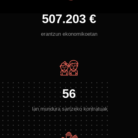
507.203 €
erantzun ekonomikoetan
56
lan mundura sartzeko kontratuak