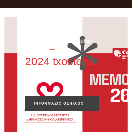
Gasteizko Elizbarrutiko
Caritas
2024 txostena
.
INFORMAZIO GEHIAGO