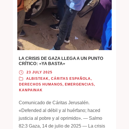
LA CRISIS DE GAZA LLEGA A UN PUNTO
CRÍTICO: «YA BASTA»
23 JULY 2025
ALBISTEAK
,
CÁRITAS ESPAÑOLA
,
DERECHOS HUMANOS
,
EMERGENCIAS
,
KANPAINAK
Comunicado de Cáritas Jerusalén.
«Defended al débil y al huérfano; haced
justicia al pobre y al oprimido». — Salmo
82:3 Gaza, 14 de julio de 2025 — La crisis