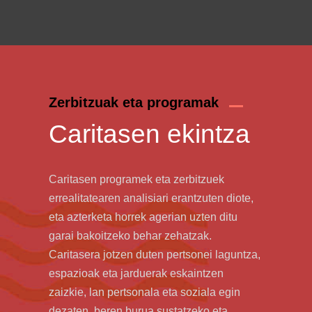
Zerbitzuak eta programak
Caritasen ekintza
Caritasen programek eta zerbitzuek
errealitatearen analisiari erantzuten diote,
eta azterketa horrek agerian uzten ditu
garai bakoitzeko behar zehatzak.
Caritasera jotzen duten pertsonei laguntza,
espazioak eta jarduerak eskaintzen
zaizkie, lan pertsonala eta soziala egin
dezaten, beren burua sustatzeko eta