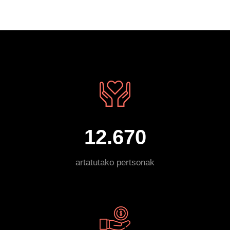
12.670
artatutako pertsonak