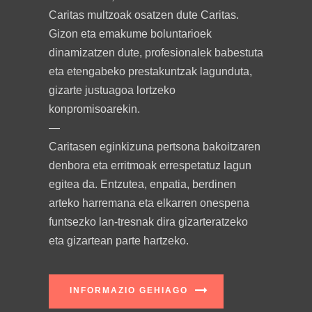
Caritas multzoak osatzen dute Caritas.
Gizon eta emakume boluntarioek
dinamizatzen dute, profesionalek babestuta
eta etengabeko prestakuntzak lagunduta,
gizarte justuagoa lortzeko
konpromisoarekin.
—
Caritasen eginkizuna pertsona bakoitzaren
denbora eta erritmoak errespetatuz lagun
egitea da. Entzutea, enpatia, berdinen
arteko harremana eta elkarren onespena
funtsezko lan-tresnak dira gizarteratzeko
eta gizartean parte hartzeko.
INFORMAZIO GEHIAGO