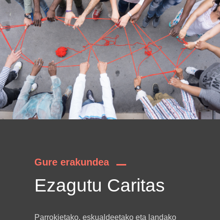
Gure erakundea
Ezagutu Caritas
Parrokietako, eskualdeetako eta landako