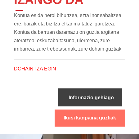
Kontua es da heroi bihurtzea, ezta inor sabaltzea
ere, baizik eta bizitza elkar maitatuz igarotzea.
Kontua da barruan daramazu on guztia argitarra
ateratzea: eskuzabaitasuna, ulermena, zure
irribarrea, zure trebetasunak, zure dohain guztiak.
DOHAINTZA EGIN
Informazio gehiago
Ikusi kanpaina guztiak