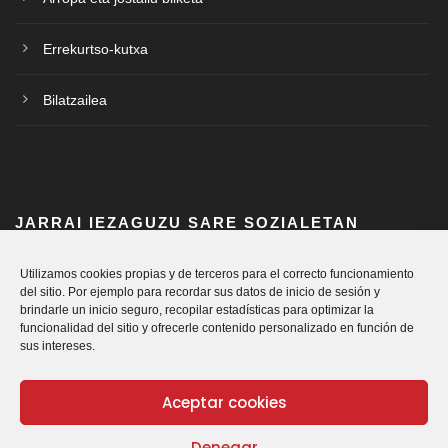
Errekurtso-kutxa
Bilatzailea
JARRAI IEZAGUZU SARE SOZIALETAN
Utilizamos cookies propias y de terceros para el correcto funcionamiento
del sitio. Por ejemplo para recordar sus datos de inicio de sesión y
brindarle un inicio seguro, recopilar estadísticas para optimizar la
funcionalidad del sitio y ofrecerle contenido personalizado en función de
sus intereses.
Aceptar cookies
Denegar