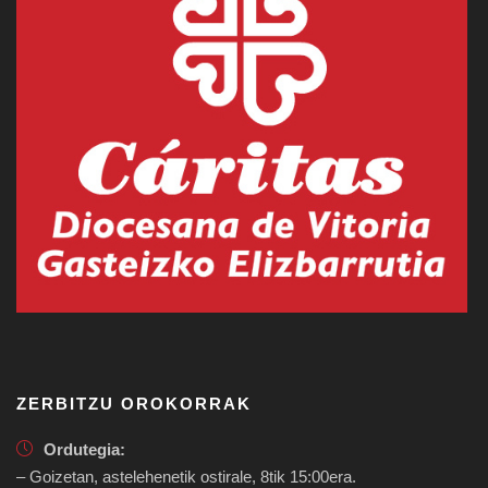
ZERBITZU OROKORRAK
Ordutegia:
– Goizetan, astelehenetik ostirale, 8tik 15:00era.