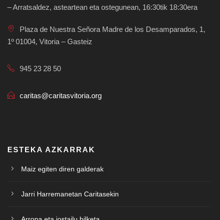
– Arratsaldez, asteartean eta ostegunean, 16:30tik 18:30era
Plaza de Nuestra Señora Madre de los Desamparados, 1,
1º 01004, Vitoria – Gasteiz
945 23 28 50
caritas@caritasvitoria.org
ESTEKA AZKARRAK
Maiz egiten diren galderak
Jarri Harremanetan Caritasekin
Arropa eta jostailu bilketa