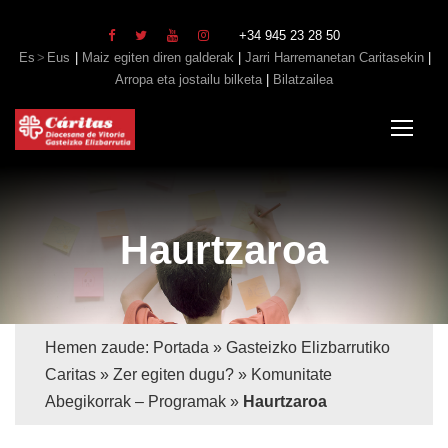
+34 945 23 28 50
Es
Eus
|
Maiz egiten diren galderak
|
Jarri Harremanetan Caritasekin
|
Arropa eta jostailu bilketa
|
Bilatzailea
Haurtzaroa
Hemen zaude:
Portada
»
Gasteizko Elizbarrutiko
Caritas
»
Zer egiten dugu?
»
Komunitate
Abegikorrak – Programak
»
Haurtzaroa