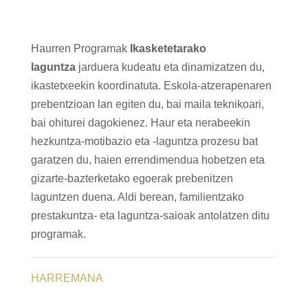
Haurren Programak
Ikasketetarako
laguntza
jarduera kudeatu eta dinamizatzen du,
ikastetxeekin koordinatuta. Eskola-atzerapenaren
prebentzioan lan egiten du, bai maila teknikoari,
bai ohiturei dagokienez. Haur eta nerabeekin
hezkuntza-motibazio eta -laguntza prozesu bat
garatzen du, haien errendimendua hobetzen eta
gizarte-bazterketako egoerak prebenitzen
laguntzen duena. Aldi berean, familientzako
prestakuntza- eta laguntza-saioak antolatzen ditu
programak.
HARREMANA