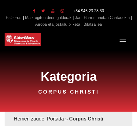
+34 945 23 28 50
Es
Eus
|
Maiz egiten diren galderak
|
Jarri Harremanetan Caritasekin
|
Arropa eta jostailu bilketa
|
Bilatzailea
Kategoria
CORPUS CHRISTI
Hemen zaude:
Portada
»
Corpus Christi