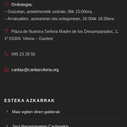
Ordutegia:
– Goizetan, astelehenetik ostirale, 8tik 15:00era.
– Arratsaldez, asteartean eta ostegunean, 16:30tik 18:30era
Plaza de Nuestra Señora Madre de los Desamparados, 1,
1º 01004, Vitoria – Gasteiz
945 23 28 50
caritas@caritasvitoria.org
ESTEKA AZKARRAK
Maiz egiten diren galderak
Jarri Harremanetan Caritasekin