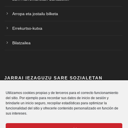
Arropa eta jostailu bilketa
Errekurtso-kutxa
Bilatzailea
JARRAI IEZAGUZU SARE SOZIALETAN
Utilizamos cookies propias y de terceros para el correcto funcionamiento
del sitio. Por ejemplo para recordar sus datos de inicio de sesión y
brindarle un inicio seguro, recopilar estadísticas para optimizar la
funcionalidad del sitio y ofrecerle contenido personalizado en función de
sus intereses.