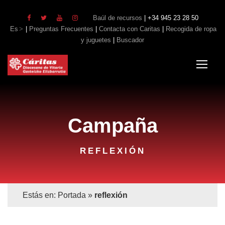
Baúl de recursos
| +34 945 23 28 50
Es
|
Preguntas Frecuentes
|
Contacta con Caritas
|
Recogida de ropa
y juguetes
|
Buscador
Campaña
REFLEXIÓN
Estás en:
Portada
»
reflexión