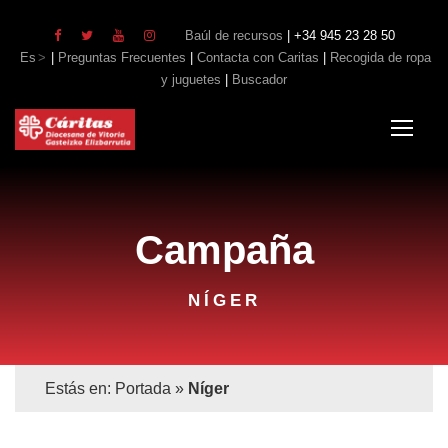
Baúl de recursos
| +34 945 23 28 50
Es
|
Preguntas Frecuentes
|
Contacta con Caritas
|
Recogida de ropa
y juguetes
|
Buscador
Campaña
NÍGER
Estás en:
Portada
»
Níger