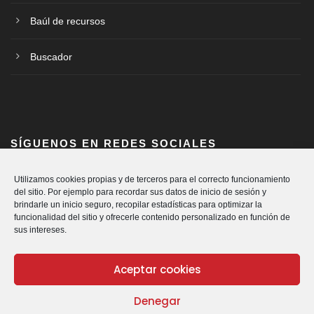
Baúl de recursos
Buscador
SÍGUENOS EN REDES SOCIALES
Utilizamos cookies propias y de terceros para el correcto funcionamiento
del sitio. Por ejemplo para recordar sus datos de inicio de sesión y
brindarle un inicio seguro, recopilar estadísticas para optimizar la
funcionalidad del sitio y ofrecerle contenido personalizado en función de
sus intereses.
Aceptar cookies
Denegar
© Cáritas Diocesana de Vitoria.