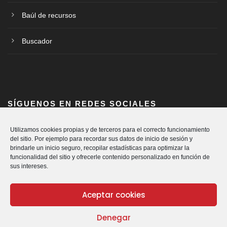
Baúl de recursos
Buscador
SÍGUENOS EN REDES SOCIALES
Utilizamos cookies propias y de terceros para el correcto funcionamiento
del sitio. Por ejemplo para recordar sus datos de inicio de sesión y
brindarle un inicio seguro, recopilar estadísticas para optimizar la
funcionalidad del sitio y ofrecerle contenido personalizado en función de
sus intereses.
Aceptar cookies
Denegar
© Cáritas Diocesana de Vitoria.