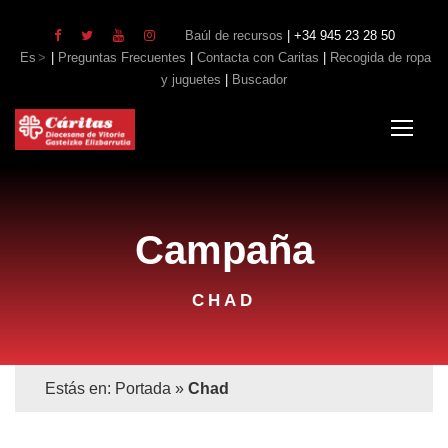
Baúl de recursos
| +34 945 23 28 50
Es
|
Preguntas Frecuentes
|
Contacta con Caritas
|
Recogida de ropa
y juguetes
|
Buscador
Campaña
CHAD
Estás en:
Portada
»
Chad