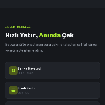
İŞLEM MERKEZI
Hızlı Yatır,
Anında
Çek
Betgaranti'te onaylanan para çekme talepleri şeffaf süreç
yönetimiyle işleme alınır.
Banka Havalesi
EFT / Havale
Kredi Kartı
Visa / MC