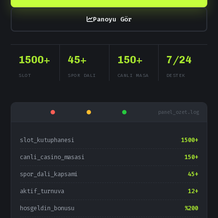
Panoyu Gör
1500+
45+
150+
7/24
SLOT
SPOR DALI
CANLI MASA
DESTEK
panel_ozet.log
slot_kutuphanesi
1500+
canli_casino_masasi
150+
spor_dali_kapsami
45+
aktif_turnuva
12+
hosgeldin_bonusu
%200