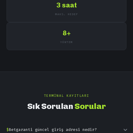
3 saat
MAKS. HEDEF
8+
YÖNTEM
TERMINAL KAYITLARI
Sık Sorulan
Sorular
$
Betgaranti güncel giriş adresi nedir?