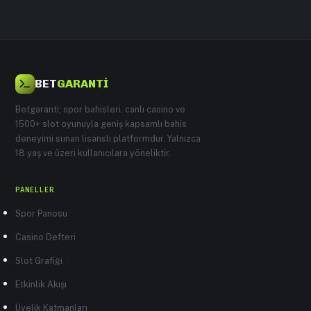
atıp otomatik sıralamaya dahil olabilirsiniz.
BET
GARANTİ
Betgaranti; spor bahisleri, canlı casino ve
1500+ slot oyunuyla geniş kapsamlı bahis
deneyimi sunan lisanslı platformdur. Yalnızca
18 yaş ve üzeri kullanıcılara yöneliktir.
PANELLER
Spor Panosu
Casino Defteri
Slot Grafiği
Etkinlik Akışı
Üyelik Katmanları