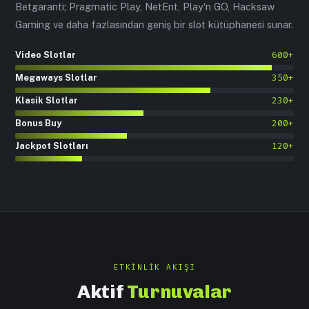
Betgaranti; Pragmatic Play, NetEnt, Play'n GO, Hacksaw
Gaming ve daha fazlasından geniş bir slot kütüphanesi sunar.
600+
Video Slotlar
350+
Megaways Slotlar
230+
Klasik Slotlar
200+
Bonus Buy
120+
Jackpot Slotları
ETKINLIK AKIŞI
Aktif
Turnuvalar