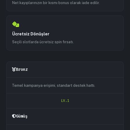
Net kayıplarınızın bir kısmı bonus olarak iade edilir.
Ücretsiz Dönüşler
Seçili slotlarda ücretsiz spin fırsatı.
Bronz
Temel kampanya erişimi, standart destek hattı.
LV.1
Gümüş