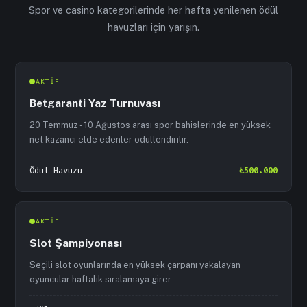
Spor ve casino kategorilerinde her hafta yenilenen ödül
havuzları için yarışın.
AKTIF
Betgaranti Yaz Turnuvası
20 Temmuz - 10 Ağustos arası spor bahislerinde en yüksek
net kazancı elde edenler ödüllendirilir.
Ödül Havuzu
₺500.000
AKTIF
Slot Şampiyonası
Seçili slot oyunlarında en yüksek çarpanı yakalayan
oyuncular haftalık sıralamaya girer.