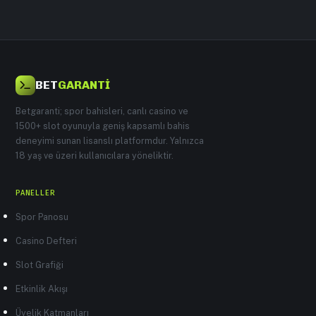
atıp otomatik sıralamaya dahil olabilirsiniz.
BET
GARANTİ
Betgaranti; spor bahisleri, canlı casino ve
1500+ slot oyunuyla geniş kapsamlı bahis
deneyimi sunan lisanslı platformdur. Yalnızca
18 yaş ve üzeri kullanıcılara yöneliktir.
PANELLER
Spor Panosu
Casino Defteri
Slot Grafiği
Etkinlik Akışı
Üyelik Katmanları