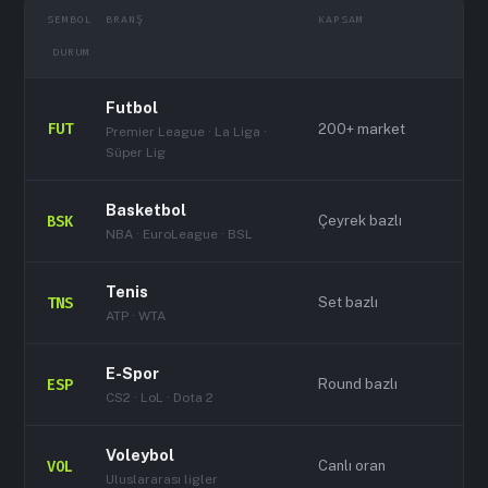
SEMBOL
BRANŞ
KAPSAM
DURUM
Futbol
FUT
200+ market
Premier League · La Liga ·
Süper Lig
Basketbol
BSK
Çeyrek bazlı
NBA · EuroLeague · BSL
Tenis
TNS
Set bazlı
ATP · WTA
E-Spor
ESP
Round bazlı
CS2 · LoL · Dota 2
Voleybol
VOL
Canlı oran
Uluslararası ligler