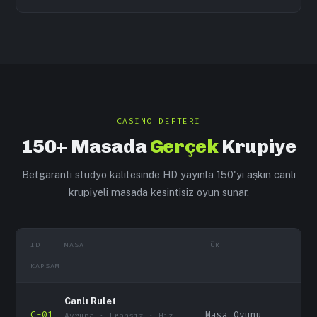
CASINO DEFTERI
150+ Masada
Gerçek
Krupiye
Betgaranti stüdyo kalitesinde HD yayınla 150'yi aşkın canlı
krupiyeli masada kesintisiz oyun sunar.
ID
MASA
TÜR
KAPSAM
Canlı Rulet
C-01
Masa Oyunu
Avrupa · Fransız · Hız