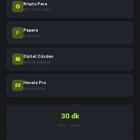
Kripto Para
BTC, ETH, USDT
Papara
E-cüzdan
Dijital Cüzdan
Anında yükleme
Havale Pro
Hızlı transfer
30 dk
MIN. ÇEKIM