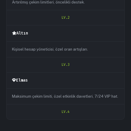
Artırılmış çekim limitleri, öncelikli destek.
LV.2
Altın
Kişisel hesap yöneticisi, özel oran artışları.
LV.3
Elmas
Maksimum çekim limiti, özel etkinlik davetleri, 7/24 VIP hat.
LV.4