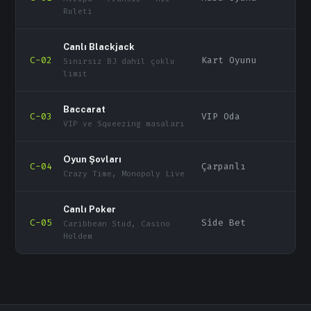
Ruleti
Canlı Blackjack
C-02
Kart Oyunu
Sınırsız BJ dahil çoklu
limit
Baccarat
C-03
VIP Oda
VIP ve Squeezing masaları
Oyun Şovları
C-04
Çarpanlı
Crazy Time, Monopoly Live
Canlı Poker
C-05
Side Bet
Caribbean Stud, Casino
Holdem