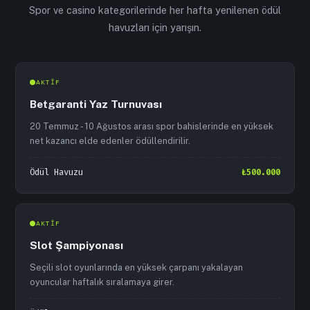
Spor ve casino kategorilerinde her hafta yenilenen ödül
havuzları için yarışın.
AKTIF
Betgaranti Yaz Turnuvası
20 Temmuz - 10 Ağustos arası spor bahislerinde en yüksek
net kazancı elde edenler ödüllendirilir.
Ödül Havuzu
₺500.000
AKTIF
Slot Şampiyonası
Seçili slot oyunlarında en yüksek çarpanı yakalayan
oyuncular haftalık sıralamaya girer.