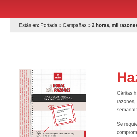
Estás en:
Portada
»
Campañas
»
2 horas, mil razone
Ha
Cáritas h
razones
,
semanale
Se requi
compromis