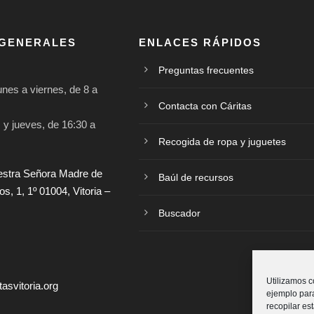
 GENERALES
ENLACES RÁPIDOS
Preguntas frecuentes
nes a viernes, de 8 a
Contacta con Cáritas
 y jueves, de 16:30 a
Recogida de ropa y juguetes
estra Señora Madre de
Baúl de recursos
, 1, 1º 01004, Vitoria –
Buscador
0
Utilizamos c
asvitoria.org
ejemplo para
recopilar est