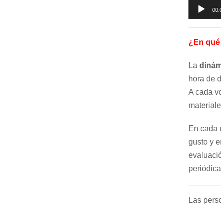
00:
¿En qué 
La
dinám
hora de 
A cada vo
materiale
En cada u
gusto y e
evaluaci
periódica
Las perso