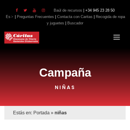
Baúl de recursos
| +34 945 23 28 50
Es
|
Preguntas Frecuentes
|
Contacta con Caritas
|
Recogida de ropa
y juguetes
|
Buscador
Campaña
NIÑAS
Estás en:
Portada
»
niñas