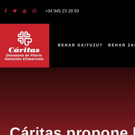
Hemen zaude:
Portada
»
Cáritas Española
»
Cáritas 
+34 945 23 28 50
y en el planeta
BEHAR GAITUZU?
BEHAR ZA
Cáritas propone 