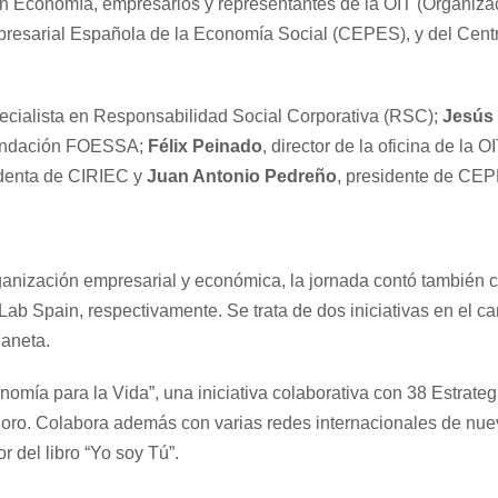
en Economía, empresarios y representantes de la OIT (Organizac
resarial Española de la Economía Social (CEPES), y del Centro
pecialista en Responsabilidad Social Corporativa (RSC);
Jesús
 Fundación FOESSA;
Félix Peinado
, director de la oficina de la 
identa de CIRIEC y
Juan Antonio Pedreño
, presidente de CE
ganización empresarial y económica, la jornada contó también 
Lab Spain, respectivamente. Se trata de dos iniciativas en el 
laneta.
nomía para la Vida”, una iniciativa colaborativa con 38 Estrate
 Foro. Colabora además con varias redes internacionales de nu
del libro “Yo soy Tú”.