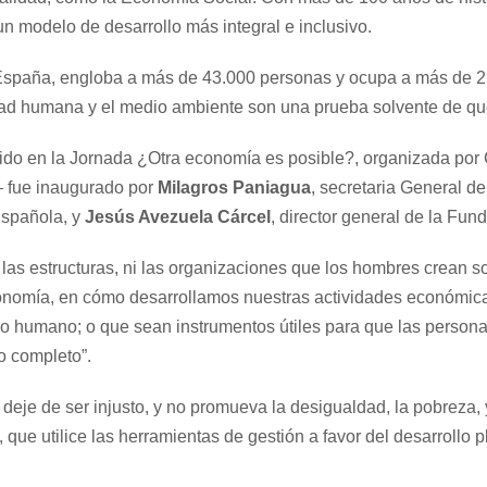
n modelo de desarrollo más integral e inclusivo.
 España, engloba a más de 43.000 personas y ocupa a más de 2,2
nidad humana y el medio ambiente son una prueba solvente de q
gido en la Jornada ¿Otra economía es posible?, organizada por 
– fue inaugurado por
Milagros Paniagua
, secretaria General de
Española, y
Jesús Avezuela Cárcel
, director general de la Fun
las estructuras, ni las organizaciones que los hombres crean 
ía, en cómo desarrollamos nuestras actividades económicas,
ollo humano; o que sean instrumentos útiles para que las pers
o completo”.
eje de ser injusto, y no promueva la desigualdad, la pobreza, 
, que utilice las herramientas de gestión a favor del desarroll