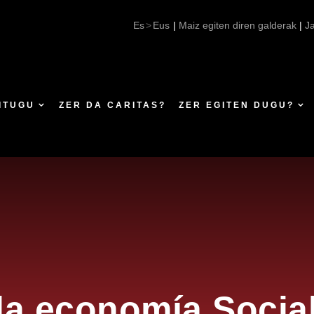
propone la economía Social y Solidaria como un modelo de 
Es
Eus
|
Maiz egiten diren galderak
|
J
ITUGU
ZER DA CARITAS?
ZER EGITEN DUGU?
la economía Social