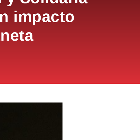
n impacto
aneta