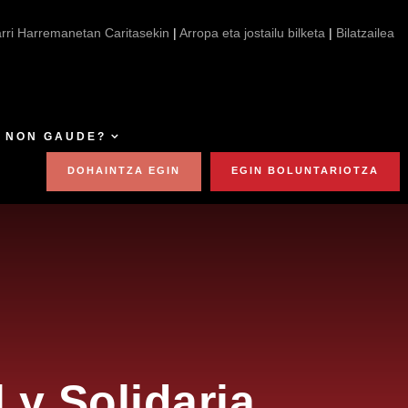
crecimiento con impacto positivo en las personas
arri Harremanetan Caritasekin
|
Arropa eta jostailu bilketa
|
Bilatzailea
NON GAUDE?
DOHAINTZA EGIN
EGIN BOLUNTARIOTZA
 y Solidaria