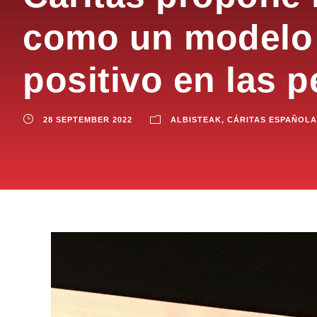
como un modelo 
positivo en las p
28 SEPTEMBER 2022
ALBISTEAK
,
CÁRITAS ESPAÑOLA