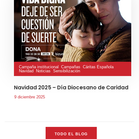
Campaña institucional
,
Campañas
,
Cáritas Española
,
Navidad
,
Noticias
,
Sensibilización
Navidad 2025 – Día Diocesano de Caridad
9 diciembre 2025
TODO EL BLOG