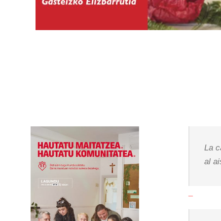
La c
al a
_