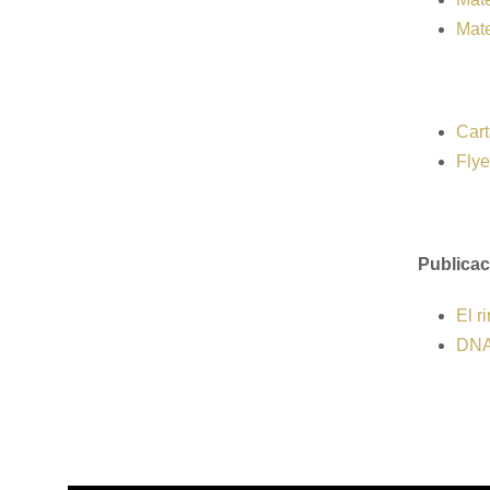
Mate
Cart
Fly
Publicac
El r
DNA