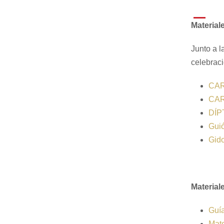
Material
Junto a l
celebraci
CAR
CAR
DÍP
Guió
Gid
Material
Guía
Mat