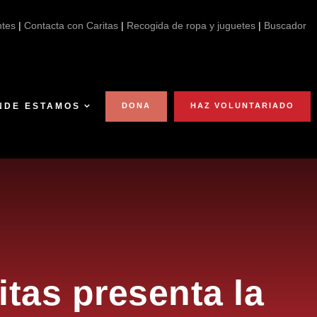
de Caridad 2026
ntes
|
Contacta con Caritas
|
Recogida de ropa y juguetes
|
Buscador
NDE ESTAMOS
DONA
HAZ VOLUNTARIADO
itas presenta la