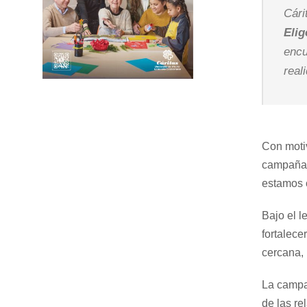
Cári
Eli
encu
real
Con motiv
campaña i
estamos 
Bajo el l
fortalece
cercana,
La campañ
de las re