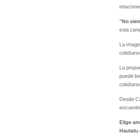
relacion
“No siem
esta camp
La image
cotidian
La propue
puede bro
cotidiano
Desde Cá
encuentro
Elige am
Hautatu 