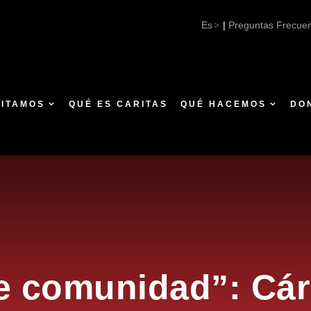
ige comunidad”: Cáritas presenta la campaña institucional 
Es
|
Preguntas Frecue
SITAMOS
QUÉ ES CARITAS
QUÉ HACEMOS
DO
ge comunidad”: Cár