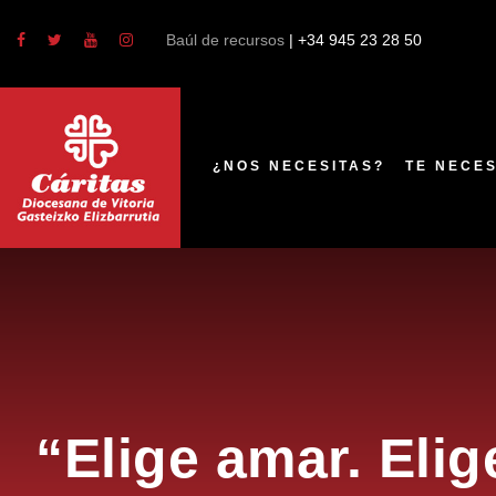
Estás en:
Portada
»
Día de Caridad
»
“Elige amar. El
Baúl de recursos
| +34 945 23 28 50
¿NOS NECESITAS?
TE NECE
“Elige amar. Eli