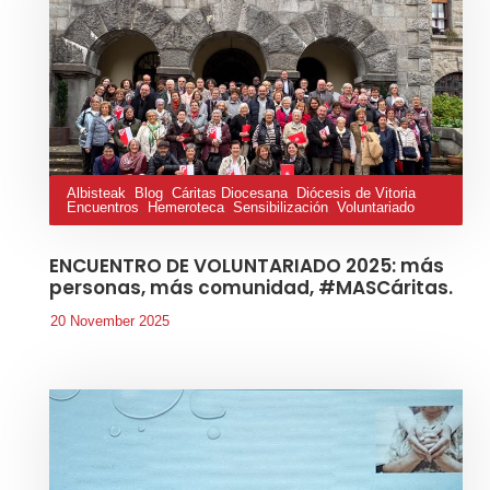
Albisteak
,
Blog
,
Cáritas Diocesana
,
Diócesis de Vitoria
,
Encuentros
,
Hemeroteca
,
Sensibilización
,
Voluntariado
ENCUENTRO DE VOLUNTARIADO 2025: más
personas, más comunidad, #MASCáritas.
20 November 2025