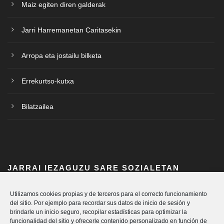
Maiz egiten diren galderak
Jarri Harremanetan Caritasekin
Arropa eta jostailu bilketa
Errekurtso-kutxa
Bilatzailea
JARRAI IEZAGUZU SARE SOZIALETAN
Utilizamos cookies propias y de terceros para el correcto funcionamiento
del sitio. Por ejemplo para recordar sus datos de inicio de sesión y
brindarle un inicio seguro, recopilar estadísticas para optimizar la
funcionalidad del sitio y ofrecerle contenido personalizado en función de