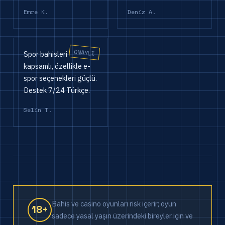
Emre K.
Deniz A.
ONAYLI
Spor bahisleri
kapsamlı, özellikle e-
spor seçenekleri güçlü.
Destek 7/24 Türkçe.
Selin T.
Bahis ve casino oyunları risk içerir; oyun
18+
sadece yasal yaşın üzerindeki bireyler için ve