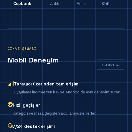
₺50
Cepbank
Anlık
Anlık
CIHAZ ŞEMASI
Mobil Deneyim
KATMAN 07
Tarayıcı üzerinden tam erişim
Uygulama indirmeden iOS ve Android'de aynı deneyim sürer.
Hızlı geçişler
Kategori ve masa geçişleri akıcı arayüzle ilerler.
7/24 destek erişimi