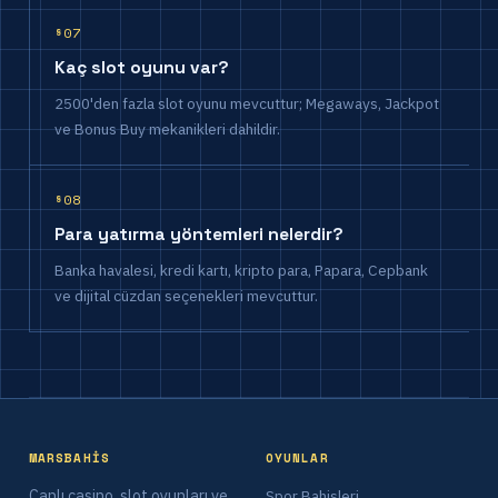
§07
Kaç slot oyunu var?
2500'den fazla slot oyunu mevcuttur; Megaways, Jackpot
ve Bonus Buy mekanikleri dahildir.
§08
Para yatırma yöntemleri nelerdir?
Banka havalesi, kredi kartı, kripto para, Papara, Cepbank
ve dijital cüzdan seçenekleri mevcuttur.
MARSBAHIS
OYUNLAR
Spor Bahisleri
Canlı casino, slot oyunları ve