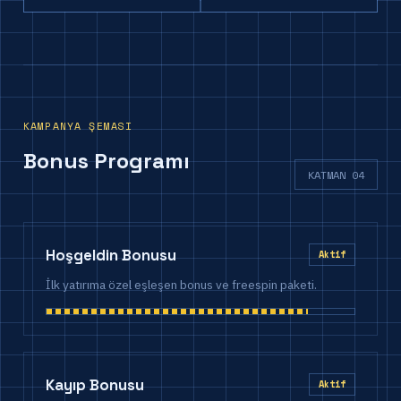
KAMPANYA ŞEMASI
Bonus Programı
KATMAN 04
Hoşgeldin Bonusu
Aktif
İlk yatırıma özel eşleşen bonus ve freespin paketi.
Kayıp Bonusu
Aktif