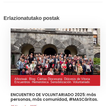
Erlazionatutako postak
Albisteak
,
Blog
,
Cáritas Diocesana
,
Diócesis de Vitoria
,
Encuentros
,
Hemeroteca
,
Sensibilización
,
Voluntariado
ENCUENTRO DE VOLUNTARIADO 2025: más
personas, más comunidad, #MASCáritas.