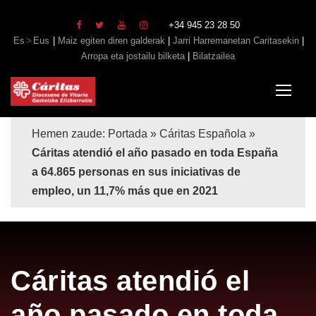
+34 945 23 28 50
Es
Eus
|
Maiz egiten diren galderak
|
Jarri Harremanetan Caritasekin
|
Arropa eta jostailu bilketa
|
Bilatzailea
Hemen zaude:
Portada
»
Cáritas Española
»
Cáritas atendió el año pasado en toda España
a 64.865 personas en sus iniciativas de
empleo, un 11,7% más que en 2021
Cáritas atendió el
año pasado en toda