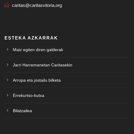
caritas@caritasvitoria.org
ESTEKA AZKARRAK
Maiz egiten diren galderak
Jarri Harremanetan Caritasekin
Arropa eta jostailu bilketa
Errekurtso-kutxa
Bilatzailea