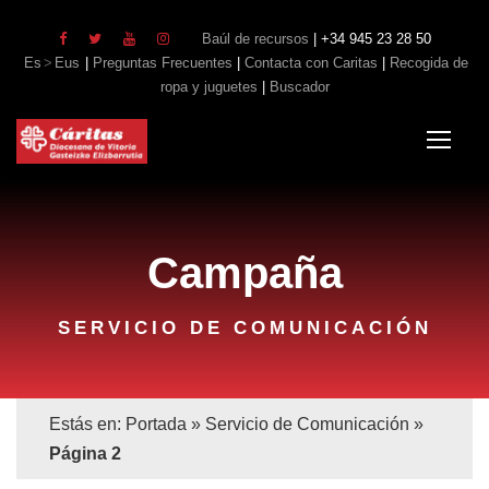
Baúl de recursos
| +34 945 23 28 50
Es
Eus
|
Preguntas Frecuentes
|
Contacta con Caritas
|
Recogida de
ropa y juguetes
|
Buscador
Campaña
SERVICIO DE COMUNICACIÓN
Estás en:
Portada
»
Servicio de Comunicación
»
Página 2