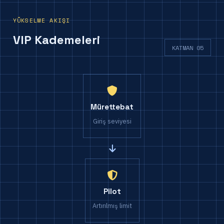
YÜKSELME AKIŞI
VIP Kademeleri
KATMAN 05
Mürettebat
Giriş seviyesi
Pilot
Artırılmış limit