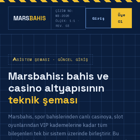
ÇİZİM NO:
Üye
MB-2026
MARS
BAHIS
Giriş
ÖLÇEK: 1:1 ·
Ol
REV. 03
SISTEM ŞEMASI · GÜNCEL GIRIŞ
Marsbahis: bahis ve
casino altyapısının
teknik şeması
Marsbahis, spor bahislerinden canlı casinoya, slot
oyunlarından VIP kademelerine kadar tüm
bileşenleri tek bir sistem üzerinde birleştirir. Bu