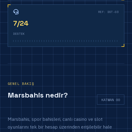
REF: DST-03
7/24
DESTEK
GENEL BAKIŞ
Marsbahis nedir?
KATMAN 00
Marsbahis, spor bahisleri, canlı casino ve slot
oyunlarını tek bir hesap üzerinden erişilebilir hale