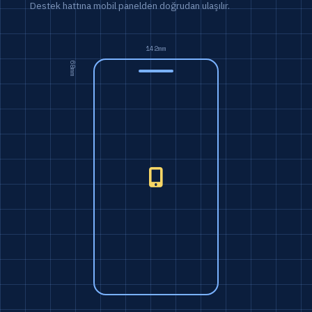
Destek hattına mobil panelden doğrudan ulaşılır.
142mm
68mm