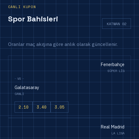
CANLI KUPON
Spor Bahisleri
KATMAN 02
Oranlar maç akışına göre anlık olarak güncellenir.
Fenerbahçe
SÜPER LİG
Galatasaray
CANLI
2.10
3.40
3.05
Real Madrid
LA LIGA