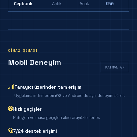
₺50
Cepbank
Anlık
Anlık
CIHAZ ŞEMASI
Mobil Deneyim
KATMAN 07
Tarayıcı üzerinden tam erişim
Uygulama indirmeden iOS ve Android'de aynı deneyim sürer.
Hızlı geçişler
Kategori ve masa geçişleri akıcı arayüzle ilerler.
7/24 destek erişimi