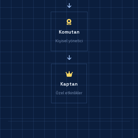
Komutan
Kişisel yönetici
Kaptan
Özel etkinlikler