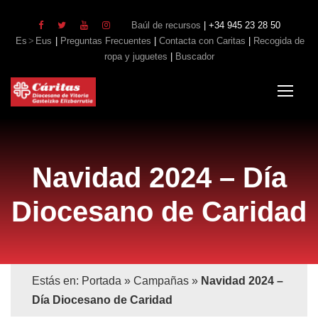
Baúl de recursos
| +34 945 23 28 50
Es
Eus
|
Preguntas Frecuentes
|
Contacta con Caritas
|
Recogida de
ropa y juguetes
|
Buscador
Navidad 2024 – Día
Diocesano de Caridad
Estás en:
Portada
»
Campañas
»
Navidad 2024 –
Día Diocesano de Caridad