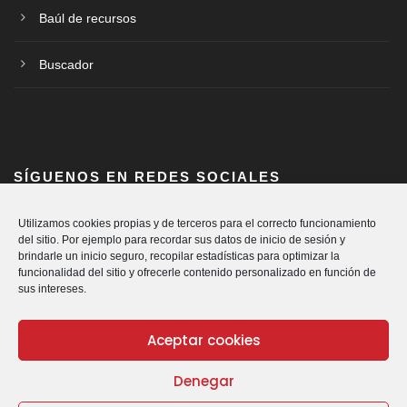
Baúl de recursos
Buscador
SÍGUENOS EN REDES SOCIALES
Utilizamos cookies propias y de terceros para el correcto funcionamiento
del sitio. Por ejemplo para recordar sus datos de inicio de sesión y
brindarle un inicio seguro, recopilar estadísticas para optimizar la
funcionalidad del sitio y ofrecerle contenido personalizado en función de
sus intereses.
Aceptar cookies
Denegar
© Cáritas Diocesana de Vitoria.
Política de Privacidad
|
Política de Cookies
|
Aviso Legal
|
Canal