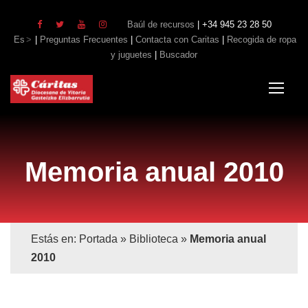
Baúl de recursos
| +34 945 23 28 50
Es
|
Preguntas Frecuentes
|
Contacta con Caritas
|
Recogida de ropa
y juguetes
|
Buscador
Memoria anual 2010
Estás en:
Portada
»
Biblioteca
»
Memoria anual
2010