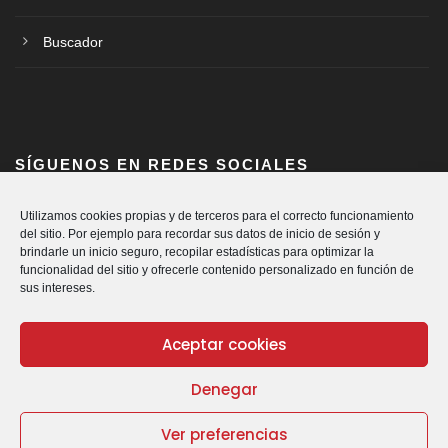
Buscador
SÍGUENOS EN REDES SOCIALES
Utilizamos cookies propias y de terceros para el correcto funcionamiento
del sitio. Por ejemplo para recordar sus datos de inicio de sesión y
brindarle un inicio seguro, recopilar estadísticas para optimizar la
funcionalidad del sitio y ofrecerle contenido personalizado en función de
sus intereses.
Aceptar cookies
Denegar
© Cáritas Diocesana de Vitoria.
Política de Privacidad
|
Política de Cookies
|
Aviso Legal
|
Canal
Ver preferencias
de denuncia
| Todos los derechos reservados | CARITAS