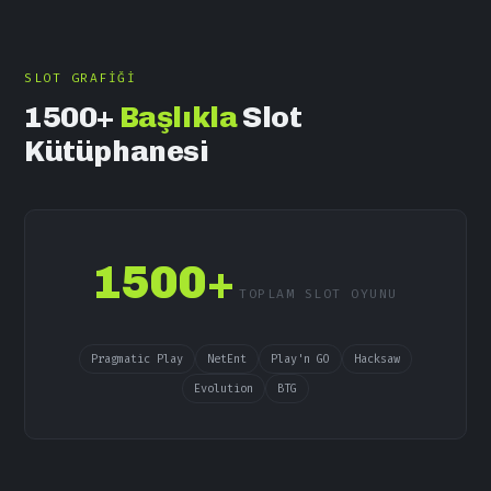
SLOT GRAFIĞI
1500+
Başlıkla
Slot
Kütüphanesi
1500+
TOPLAM SLOT OYUNU
Pragmatic Play
NetEnt
Play'n GO
Hacksaw
Evolution
BTG