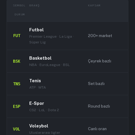
SEMBOL
BRANŞ
KAPSAM
DURUM
Futbol
FUT
200+ market
Premier League · La Liga ·
Süper Lig
Basketbol
BSK
Çeyrek bazlı
NBA · EuroLeague · BSL
Tenis
TNS
Set bazlı
ATP · WTA
E-Spor
ESP
Round bazlı
CS2 · LoL · Dota 2
Voleybol
VOL
Canlı oran
Uluslararası ligler