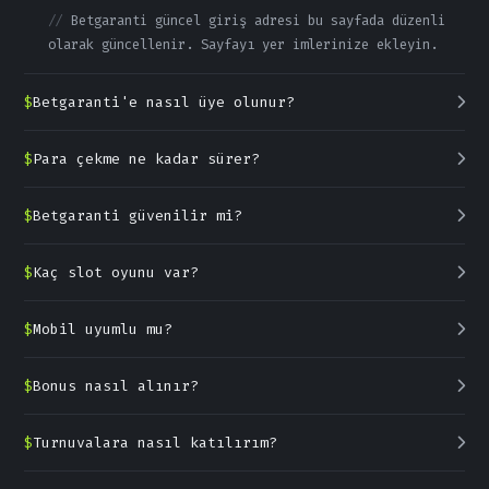
Betgaranti güncel giriş adresi bu sayfada düzenli
olarak güncellenir. Sayfayı yer imlerinize ekleyin.
$
Betgaranti'e nasıl üye olunur?
Kayıt formunu doldurup e-posta doğrulamasını
tamamlayarak dakikalar içinde üye olabilirsiniz.
$
Para çekme ne kadar sürer?
Onaylanan talepler 30 dakika ile 3 saat arasında
hesabınıza ulaşır.
$
Betgaranti güvenilir mi?
Uluslararası lisans altında faaliyet gösterir; 256-
bit SSL şifrelemesiyle kullanıcı verilerini korur.
$
Kaç slot oyunu var?
1500'den fazla slot oyunu; Megaways, Jackpot, Bonus
Buy ve Klasik kategorilerinde.
$
Mobil uyumlu mu?
iOS ve Android tarayıcılarda uygulama gerektirmeden
tam performansla çalışır.
$
Bonus nasıl alınır?
Hoşgeldin bonusu ilk yatırımın ardından otomatik
olarak eklenir.
$
Turnuvalara nasıl katılırım?
Etkinlik akışı bölümünden aktif etkinliklere göz