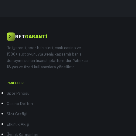
atıp otomatik sıralamaya dahil olabilirsiniz.
BET
GARANTİ
Betgaranti; spor bahisleri, canlı casino ve
1500+ slot oyunuyla geniş kapsamlı bahis
deneyimi sunan lisanslı platformdur. Yalnızca
18 yaş ve üzeri kullanıcılara yöneliktir.
PANELLER
Spor Panosu
Casino Defteri
Slot Grafiği
Etkinlik Akışı
Üyelik Katmanları