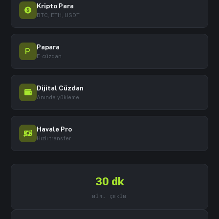
Kripto Para
BTC, ETH, USDT
Papara
E-cüzdan
Dijital Cüzdan
Anında yükleme
Havale Pro
Hızlı transfer
30 dk
MIN. ÇEKIM