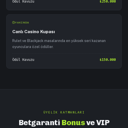
Ödül Havuzu
₺250.000
YAKINDA
Canlı Casino Kupası
Rulet ve Blackjack masalarında en yüksek seri kazanan
oyunculara özel ödüller.
Ödül Havuzu
₺150.000
ÜYELIK KATMANLARI
Betgaranti
Bonus
ve VIP