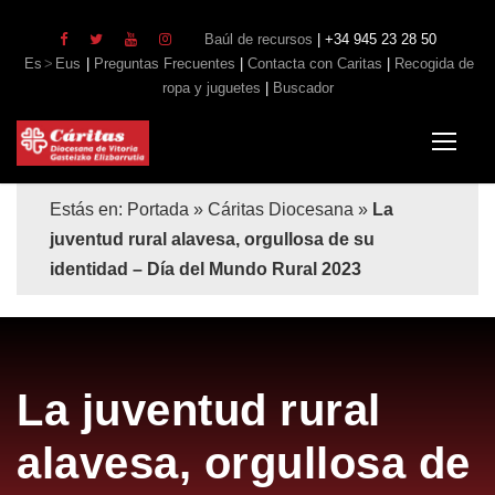
Baúl de recursos
| +34 945 23 28 50
Es
Eus
|
Preguntas Frecuentes
|
Contacta con Caritas
|
Recogida de
ropa y juguetes
|
Buscador
Estás en:
Portada
»
Cáritas Diocesana
»
La
juventud rural alavesa, orgullosa de su
identidad – Día del Mundo Rural 2023
La juventud rural
alavesa, orgullosa de