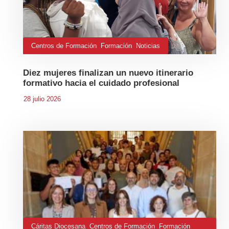
Centros de Formación
,
Formación
,
Noticias
Diez mujeres finalizan un nuevo itinerario
formativo hacia el cuidado profesional
28 julio 2026
Cáritas Diocesana
,
Centros de Formación
,
Formación
,