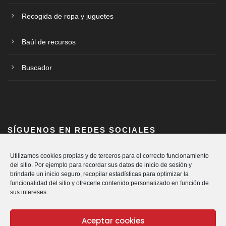
Recogida de ropa y juguetes
Baúl de recursos
Buscador
SÍGUENOS EN REDES SOCIALES
Utilizamos cookies propias y de terceros para el correcto funcionamiento
del sitio. Por ejemplo para recordar sus datos de inicio de sesión y
brindarle un inicio seguro, recopilar estadísticas para optimizar la
funcionalidad del sitio y ofrecerle contenido personalizado en función de
sus intereses.
Aceptar cookies