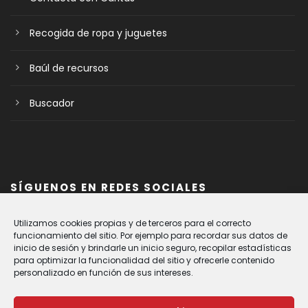
Recogida de ropa y juguetes
Baúl de recursos
Buscador
SÍGUENOS EN REDES SOCIALES
Utilizamos cookies propias y de terceros para el correcto
funcionamiento del sitio. Por ejemplo para recordar sus datos de
inicio de sesión y brindarle un inicio seguro, recopilar estadísticas
para optimizar la funcionalidad del sitio y ofrecerle contenido
personalizado en función de sus intereses.