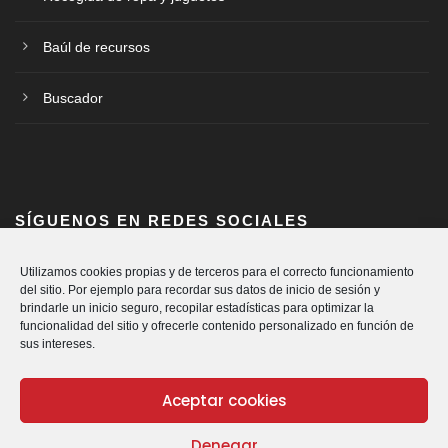
Baúl de recursos
Buscador
SÍGUENOS EN REDES SOCIALES
Utilizamos cookies propias y de terceros para el correcto funcionamiento
del sitio. Por ejemplo para recordar sus datos de inicio de sesión y
brindarle un inicio seguro, recopilar estadísticas para optimizar la
funcionalidad del sitio y ofrecerle contenido personalizado en función de
sus intereses.
Aceptar cookies
Denegar
© Cáritas Diocesana de Vitoria.