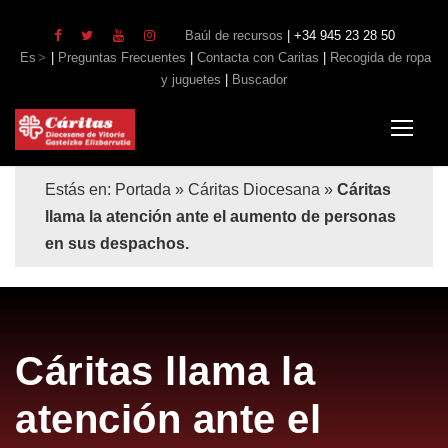
Baúl de recursos
| +34 945 23 28 50
Es
|
Preguntas Frecuentes
|
Contacta con Caritas
|
Recogida de ropa
y juguetes
|
Buscador
Estás en:
Portada
»
Cáritas Diocesana
»
Cáritas
llama la atención ante el aumento de personas
en sus despachos.
Cáritas llama la
atención ante el