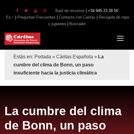
Baúl de recursos
| +34 945 23 28 50
Es
|
Preguntas Frecuentes
|
Contacta con Caritas
|
Recogida de ropa
y juguetes
|
Buscador
Estás en:
Portada
»
Cáritas Española
»
La
cumbre del clima de Bonn, un paso
insuficiente hacia la justicia climática
La cumbre del clima
de Bonn, un paso