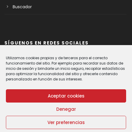
Buscador
SÍGUENOS EN REDES SOCIALES
Utilizamos cookies propias y de terceros para el correcto
funcionamiento del sitio. Por ejemplo para recordar sus datos de
inicio de sesión y brindarle un inicio seguro, recopilar estadísticas
para optimizar la funcionalidad del sitio y ofrecerle contenido
personalizado en función de sus intereses.
Aceptar cookies
Denegar
© Cáritas Diocesana de Vitoria.
Política de Privacidad
|
Política de Cookies
|
Aviso Legal
Ver preferencias
|
Canal de denuncia
| Todos los derechos reservados |
CARITAS VITORIA