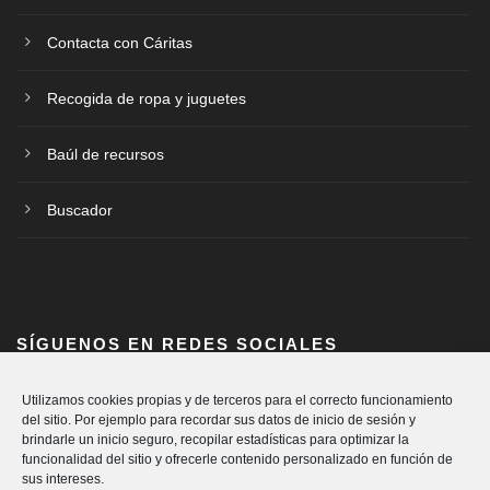
Contacta con Cáritas
Recogida de ropa y juguetes
Baúl de recursos
Buscador
SÍGUENOS EN REDES SOCIALES
Utilizamos cookies propias y de terceros para el correcto funcionamiento
del sitio. Por ejemplo para recordar sus datos de inicio de sesión y
brindarle un inicio seguro, recopilar estadísticas para optimizar la
funcionalidad del sitio y ofrecerle contenido personalizado en función de
sus intereses.