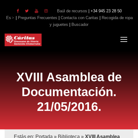
Baúl de recursos
| +34 945 23 28 50
Es
|
Preguntas Frecuentes
|
Contacta con Caritas
|
Recogida de ropa
y juguetes
|
Buscador
XVIII Asamblea de
Documentación.
21/05/2016.
Estás en:
Portada
»
Biblioteca
»
XVIII Asamblea