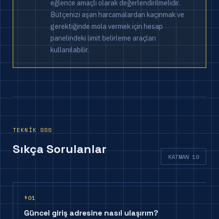
eğlence amaçlı olarak değerlendirilmelidir.
Bütçenizi aşan harcamalardan kaçınmak ve
gerektiğinde mola vermek için hesap
panelindeki limit belirleme araçları
kullanılabilir.
TEKNIK SSS
Sıkça Sorulanlar
KATMAN 10
§01
Güncel giriş adresine nasıl ulaşırım?