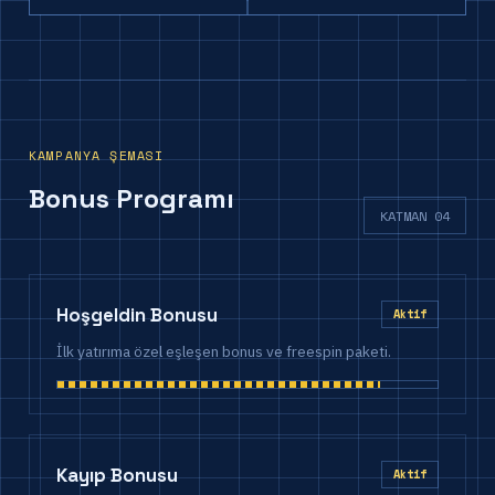
KAMPANYA ŞEMASI
Bonus Programı
KATMAN 04
Hoşgeldin Bonusu
Aktif
İlk yatırıma özel eşleşen bonus ve freespin paketi.
Kayıp Bonusu
Aktif