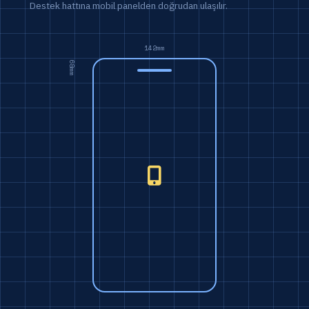
Destek hattına mobil panelden doğrudan ulaşılır.
142mm
68mm