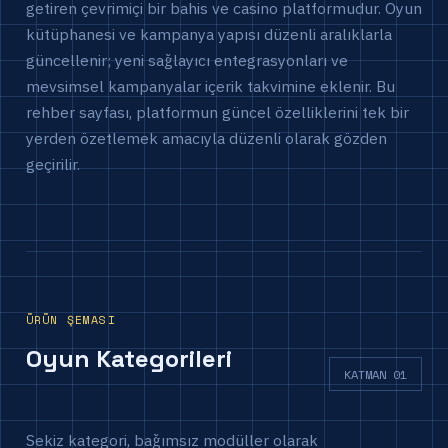
getiren çevrimiçi bir bahis ve casino platformudur. Oyun
kütüphanesi ve kampanya yapısı düzenli aralıklarla
güncellenir; yeni sağlayıcı entegrasyonları ve
mevsimsel kampanyalar içerik takvimine eklenir. Bu
rehber sayfası, platformun güncel özelliklerini tek bir
yerden özetlemek amacıyla düzenli olarak gözden
geçirilir.
ÜRÜN ŞEMASI
Oyun Kategorileri
KATMAN 01
Sekiz kategori, bağımsız modüller olarak