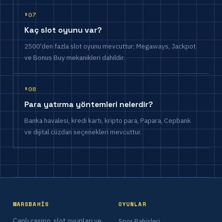
§07
Kaç slot oyunu var?
2500'den fazla slot oyunu mevcuttur; Megaways, Jackpot
ve Bonus Buy mekanikleri dahildir.
§08
Para yatırma yöntemleri nelerdir?
Banka havalesi, kredi kartı, kripto para, Papara, Cepbank
ve dijital cüzdan seçenekleri mevcuttur.
MARSBAHIS
OYUNLAR
Spor Bahisleri
Canlı casino, slot oyunları ve