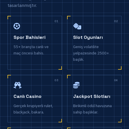
tasarlanmıştır.
01
02
Spor Bahisleri
Slot Oyunları
55+ branşta canlı ve
Geniş volatilite
maç öncesi bahis.
yelpazesinde 2500+
başlık.
03
04
Canlı Casino
Jackpot Slotları
Gerçek krupiyerli rulet,
Birikimli ödül havuzuna
blackjack, bakara.
sahip başlıklar.