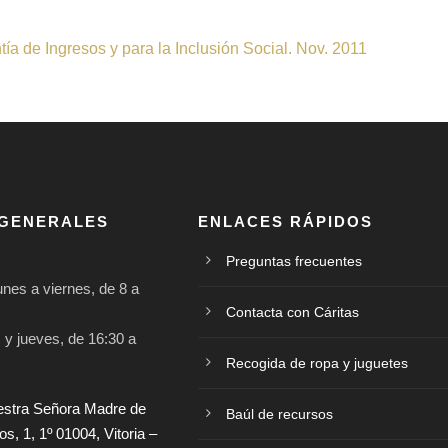
ía de Ingresos y para la Inclusión Social. Nov. 2011
 GENERALES
ENLACES RÁPIDOS
Preguntas frecuentes
nes a viernes, de 8 a
Contacta con Cáritas
 y jueves, de 16:30 a
Recogida de ropa y juguetes
estra Señora Madre de
Baúl de recursos
, 1, 1º 01004, Vitoria –