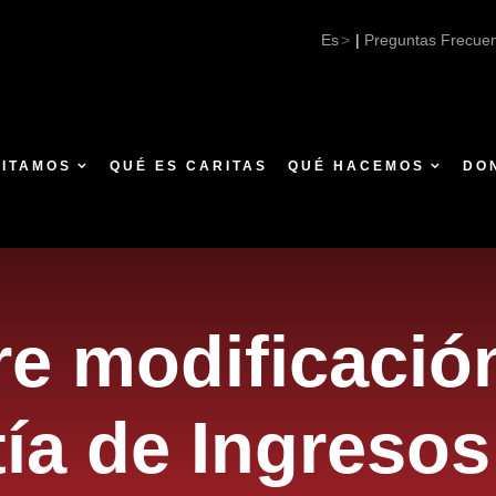
Es
|
Preguntas Frecue
SITAMOS
QUÉ ES CARITAS
QUÉ HACEMOS
DO
re modificació
ía de Ingresos