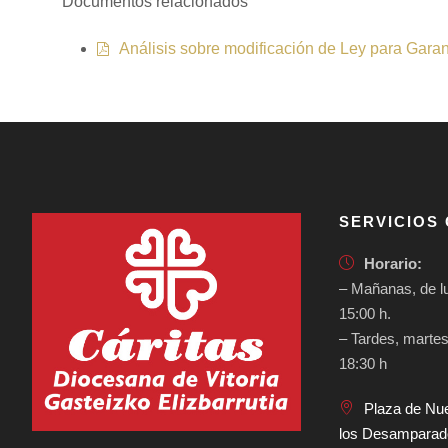
Documentos relacionados
Análisis sobre modificación de Ley para Garant
SERVICIOS
Horario:
– Mañanas, de lu
15:00 h.
– Tardes, martes
18:30 h
Plaza de Nu
los Desamparados