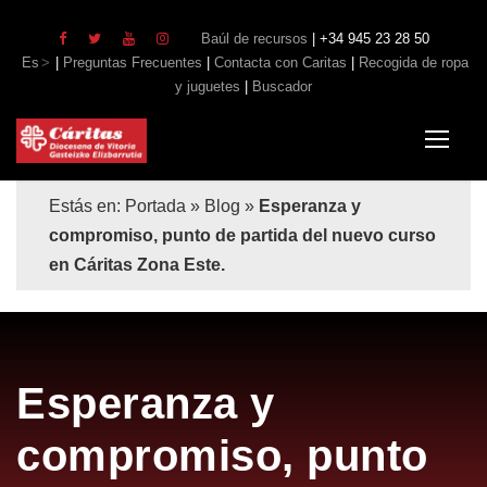
Baúl de recursos
| +34 945 23 28 50
Es
|
Preguntas Frecuentes
|
Contacta con Caritas
|
Recogida de ropa
y juguetes
|
Buscador
Estás en:
Portada
»
Blog
»
Esperanza y
compromiso, punto de partida del nuevo curso
en Cáritas Zona Este.
Esperanza y
compromiso, punto