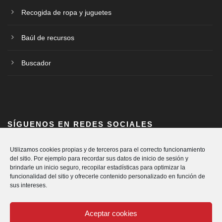
Recogida de ropa y juguetes
Baúl de recursos
Buscador
SÍGUENOS EN REDES SOCIALES
Utilizamos cookies propias y de terceros para el correcto funcionamiento
del sitio. Por ejemplo para recordar sus datos de inicio de sesión y
brindarle un inicio seguro, recopilar estadísticas para optimizar la
funcionalidad del sitio y ofrecerle contenido personalizado en función de
sus intereses.
Aceptar cookies