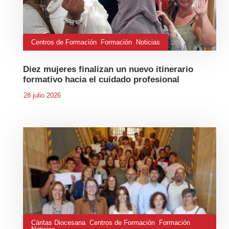
Centros de Formación
,
Formación
,
Noticias
Diez mujeres finalizan un nuevo itinerario
formativo hacia el cuidado profesional
28 julio 2026
Cáritas Diocesana
,
Centros de Formación
,
Formación
,