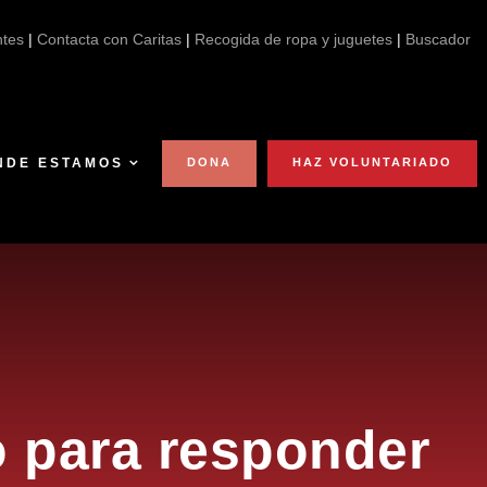
 por la DANA
ntes
|
Contacta con Caritas
|
Recogida de ropa y juguetes
|
Buscador
NDE ESTAMOS
DONA
HAZ VOLUNTARIADO
o para responder