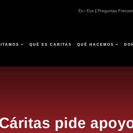
áritas pide apoyo para responder a la emergencia generada
Es
Eus
|
Preguntas Frecue
SITAMOS
QUÉ ES CARITAS
QUÉ HACEMOS
DO
 Cáritas pide apoy