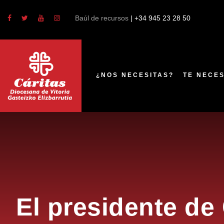
Estás en:
Portada
»
Campañas
»
El presidente de C
Baúl de recursos
| +34 945 23 28 50
¿NOS NECESITAS?
TE NECE
El presidente de