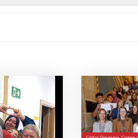
Cáritas Diocesana
,
Centros 