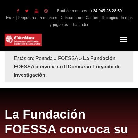
Baúl de recursos
| +34 945 23 28 50
Es
|
Preguntas Frecuentes
|
Contacta con Caritas
|
Recogida de ropa
y juguetes
|
Buscador
Estás en:
Portada
»
FOESSA
»
La Fundación
FOESSA convoca su II Concurso Proyecto de
Investigación
La Fundación
FOESSA convoca su