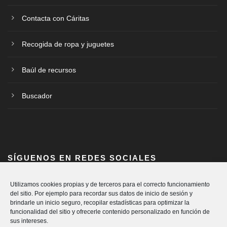
Contacta con Cáritas
Recogida de ropa y juguetes
Baúl de recursos
Buscador
SÍGUENOS EN REDES SOCIALES
Utilizamos cookies propias y de terceros para el correcto funcionamiento
del sitio. Por ejemplo para recordar sus datos de inicio de sesión y
brindarle un inicio seguro, recopilar estadísticas para optimizar la
funcionalidad del sitio y ofrecerle contenido personalizado en función de
sus intereses.